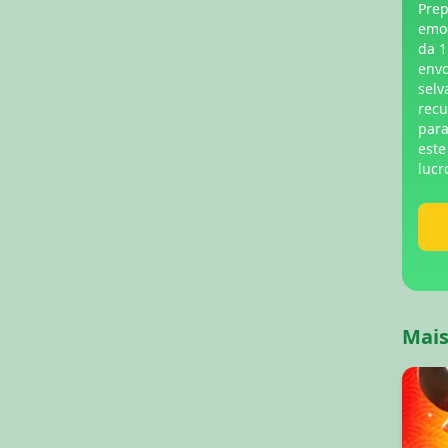
Prep
emoc
da 1
envo
selv
recu
para
este
lucr
Mais