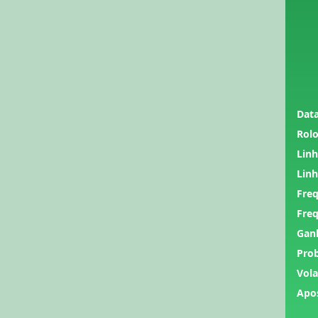
Dat
Rolo
Linh
Lin
Freq
Freq
Gan
Pro
Vola
Apo