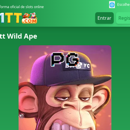
🌐
Escolhe
forma oficial de slots online
Entrar
Regis
tt Wild Ape