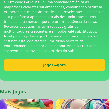
O 11tt Wings of Iguazu é uma homenagem épica às
majestosas cataratas sul-americanas, combinando natureza
exuberante com mecânicas de slots envolventes. Este jogo da
11tt plataforma apresenta visuais deslumbrantes e uma
trilha sonora imersiva que capturam a essência da selva.
Recursos especiais incluem rodadas grátis com
multiplicadores crescentes e símbolos wild substitutivos.
Ideal para jogadores que buscam uma nova dimensão na
11tt bet, este jogo oferece uma fusão perfeita de
entretenimento e potencial de ganho. Visite o 11tt.com e
sobrevoe as maravilhas da América do Sul!
Jogar Agora
Mais Jogos